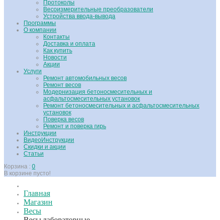
Протоколы
Весоизмерительные преобразователи
Устройства ввода-вывода
Программы
О компании
Контакты
Доставка и оплата
Как купить
Новости
Акции
Услуги
Ремонт автомобильных весов
Ремонт весов
Модернизация бетоносмесительных и
асфальтосмесительных установок
Ремонт бетоносмесительных и асфальтосмесительных
установок
Поверка весов
Ремонт и поверка гирь
Инструкции
ВидеоИнструкции
Скидки и акции
Статьи
Корзина :
0
В корзине пусто!
Главная
Магазин
Весы