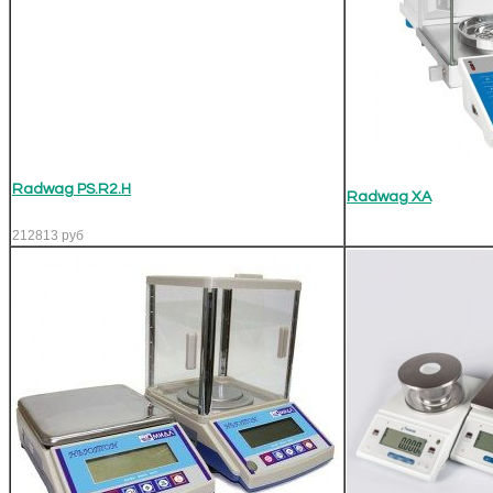
Radwag PS.R2.H
Radwag XA
212813
руб