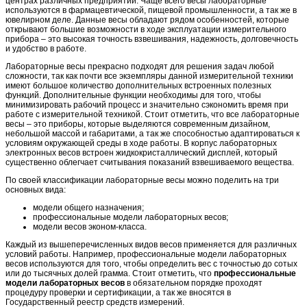
центрах различных предприятий. Чаще всего весы лабораторные
используются в фармацевтической, пищевой промышленности, а так же в
ювелирном деле. Данные весы обладают рядом особенностей, которые
открывают большие возможности в ходе эксплуатации измерительного
прибора – это высокая точность взвешивания, надежность, долговечность
и удобство в работе.
Лабораторные весы прекрасно подходят для решения задач любой
сложности, так как почти все экземпляры данной измерительной техники
имеют большое количество дополнительных встроенных полезных
функций. Дополнительные функции необходимы для того, чтобы
минимизировать рабочий процесс и значительно сэкономить время при
работе с измерительной техникой. Стоит отметить, что все лабораторные
весы – это приборы, которые выделяются современным дизайном,
небольшой массой и габаритами, а так же способностью адаптироваться к
условиям окружающей среды в ходе работы. В корпус лабораторных
электронных весов встроен жидкокристаллический дисплей, который
существенно облегчает считывания показаний взвешиваемого вещества.
По своей классификации лабораторные весы можно поделить на три
основных вида:
модели общего назначения;
профессиональные модели лабораторных весов;
модели весов эконом-класса.
Каждый из вышеперечисленных видов весов применяется для различных
условий работы. Например, профессиональные модели лабораторных
весов используются для того, чтобы определить вес с точностью до сотых
или до тысячных долей грамма. Стоит отметить, что
профессиональные
модели лабораторных весов
в обязательном порядке проходят
процедуру проверки и сертификации, а так же вносятся в
Государственный реестр средств измерений.