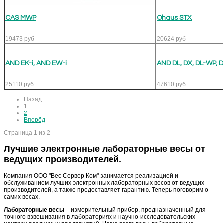
CAS MWP
Ohaus STX
19473
руб
20624
руб
AND EK-i, AND EW-i
AND DL, DX, DL-WP, 
25110
руб
47610
руб
Назад
1
2
Вперёд
Страница 1 из 2
Лучшие электронные лабораторные весы от
ведущих производителей.
Компания ООО "Вес Сервер Ком" занимается реализацией и
обслуживанием лучших электронных лабораторных весов от ведущих
производителей, а также предоставляет гарантию. Теперь поговорим о
самих весах.
Лабораторные весы
– измерительный прибор, предназначенный для
точного взвешивания в лабораториях и научно-исследовательских