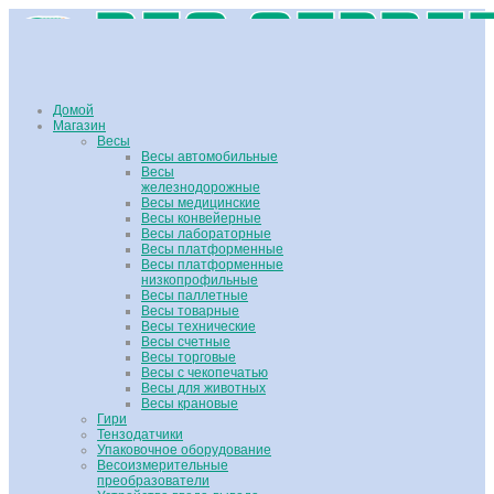
Домой
Магазин
Весы
Весы автомобильные
Весы
железнодорожные
Весы медицинские
Весы конвейерные
Весы лабораторные
Весы платформенные
Весы платформенные
низкопрофильные
Весы паллетные
Весы товарные
Весы технические
Весы счетные
Весы торговые
Весы с чекопечатью
Весы для животных
Весы крановые
Гири
Тензодатчики
Упаковочное оборудование
Весоизмерительные
преобразователи