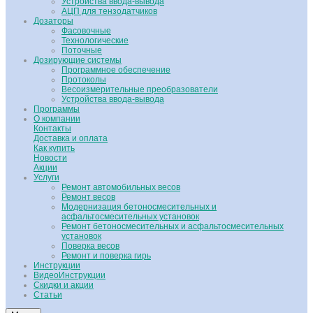
Устройства ввода-вывода
АЦП для тензодатчиков
Дозаторы
Фасовочные
Технологические
Поточные
Дозирующие системы
Программное обеспечение
Протоколы
Весоизмерительные преобразователи
Устройства ввода-вывода
Программы
О компании
Контакты
Доставка и оплата
Как купить
Новости
Акции
Услуги
Ремонт автомобильных весов
Ремонт весов
Модернизация бетоносмесительных и
асфальтосмесительных установок
Ремонт бетоносмесительных и асфальтосмесительных
установок
Поверка весов
Ремонт и поверка гирь
Инструкции
ВидеоИнструкции
Скидки и акции
Статьи