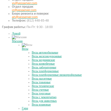
vv@vesserver.com
Отдел продаж
:
iz@vesserver.com
Бюро ремонта и поверки
:
ah@vesserver.com
Телефон:
(812) 448-65-48
График работы:
Пн-Пт: 9:30 - 18:00
Домой
Магазин
Весы
Весы автомобильные
Весы железнодорожные
Весы медицинские
Весы конвейерные
Весы лабораторные
Весы платформенные
Весы платформенные низкопрофильные
Весы паллетные
Весы товарные
Весы технические
Весы счетные
Весы торговые
Весы с чекопечатью
Весы для животных
Весы крановые
Гири