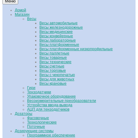
Меню
Домой
Магазин
Весы
Весы автомобильные
Весы железнодорожные
Весы медицинские
Весы конвейерные
Весы лабораторные
Весы платформенные
Весы платформенные низкопрофильные
Весы паллетные
Весы товарные
Весы технические
Весы счетные
Весы торговые
Весы с чекопечатью
Весы для животных
Весы крановые
Гири
Тензодатчики
Упаковочное оборудование
Весоизмерительные преобразователи
Устройства ввода-вывода
АЦП для тензодатчиков
Дозаторы
Фасовочные
Технологические
Поточные
Дозирующие системы
Программное обеспечение