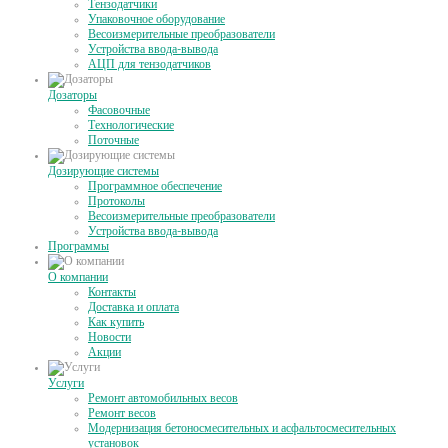
Тензодатчики
Упаковочное оборудование
Весоизмерительные преобразователи
Устройства ввода-вывода
АЦП для тензодатчиков
Дозаторы
Фасовочные
Технологические
Поточные
Дозирующие системы
Программное обеспечение
Протоколы
Весоизмерительные преобразователи
Устройства ввода-вывода
Программы
О компании
Контакты
Доставка и оплата
Как купить
Новости
Акции
Услуги
Ремонт автомобильных весов
Ремонт весов
Модернизация бетоносмесительных и асфальтосмесительных
установок